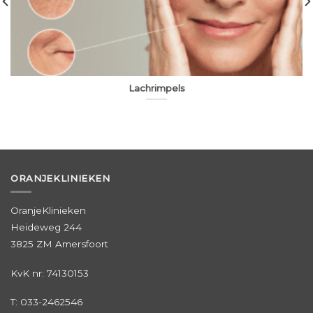
Lachrimpels
ORANJEKLINIEKEN
OranjeKlinieken
Heideweg 244
3825 ZM Amersfoort
KvK nr: 74130153
T:
033-2462546