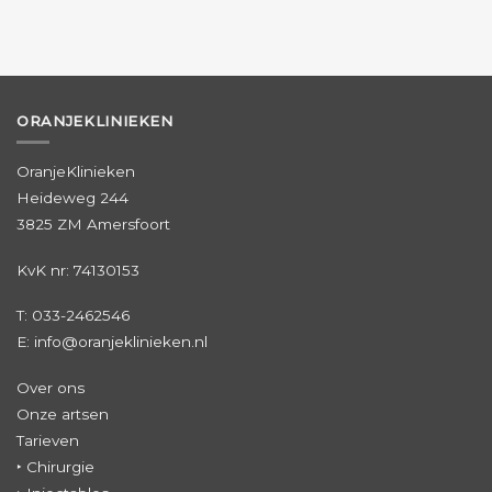
ORANJEKLINIEKEN
OranjeKlinieken
Heideweg 244
3825 ZM Amersfoort
KvK nr: 74130153
T:
033-2462546
E: info@oranjeklinieken.nl
Over ons
Onze artsen
Tarieven
‣ Chirurgie