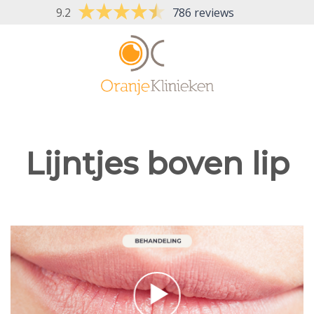
Skip
9.2
786 reviews
to
content
Lijntjes boven lip