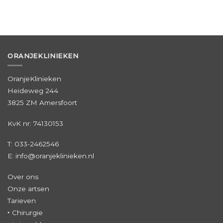
ORANJEKLINIEKEN
OranjeKlinieken
Heideweg 244
3825 ZM Amersfoort
KvK nr: 74130153
T:
033-2462546
E: info@oranjeklinieken.nl
Over ons
Onze artsen
Tarieven
‣ Chirurgie