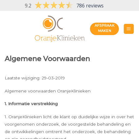
Skip
9.2
786 reviews
to
content
AFSPRAAK
MAKEN
Algemene Voorwaarden
Laatste wijziging: 29-03-2019
Algemene voorwaarden OranjeKlinieken
1. Informatie verstrekking
1. OranjeKlinieken licht de klant op duidelijke wijze in over het
voorgenomen onderzoek, de voorgestelde behandeling en
de ontwikkelingen omtrent het onderzoek, de behandeling
en zijn gezondheidstoestand.