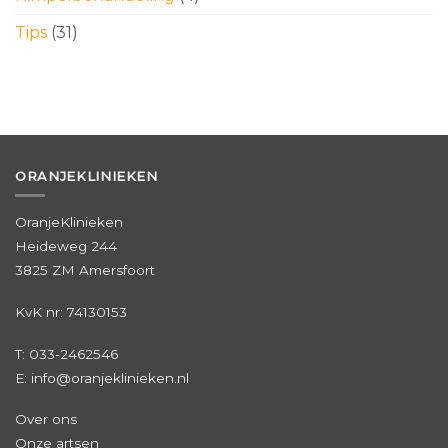
Tips
(31)
ORANJEKLINIEKEN
OranjeKlinieken
Heideweg 244
3825 ZM Amersfoort
KvK nr: 74130153
T:
033-2462546
E: info@oranjeklinieken.nl
Over ons
Onze artsen