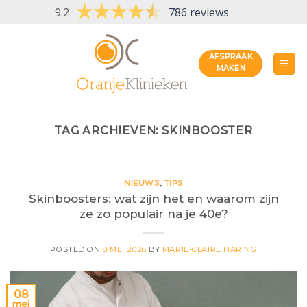
Skip
9.2
786 reviews
to
content
AFSPRAAK
MAKEN
TAG ARCHIEVEN:
SKINBOOSTER
NIEUWS
,
TIPS
Skinboosters: wat zijn het en waarom zijn
ze zo populair na je 40e?
POSTED ON
8 MEI 2026
BY
MARIE-CLAIRE HARING
08
mei