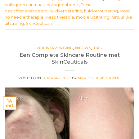
collageen aanmaak
,
collageenboost
,
Facial
,
gezichtsbehandeling
,
huidverbetering
,
huidveroudering
,
Meso
no needle therapie
,
Meso therapie
,
mooie uitstraling
,
natuurlijke
uitstraling
,
SkinCeuticals
HUIDVERZORGING
,
NIEUWS
,
TIPS
Een Complete Skincare Routine met
SkinCeuticals
POSTED ON
14 MAART 2025
BY
MARIE-CLAIRE HARING
14
mrt