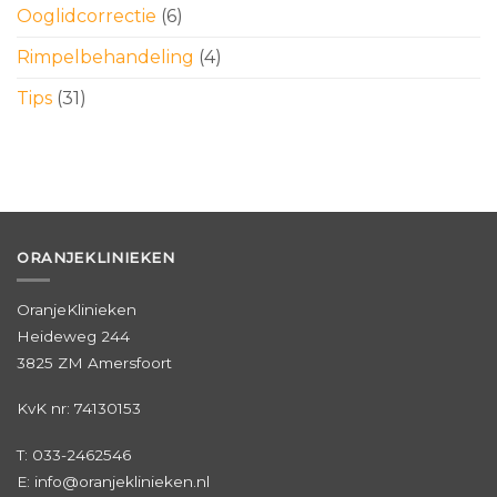
Ooglidcorrectie
(6)
Rimpelbehandeling
(4)
Tips
(31)
ORANJEKLINIEKEN
OranjeKlinieken
Heideweg 244
3825 ZM Amersfoort
KvK nr: 74130153
T:
033-2462546
E: info@oranjeklinieken.nl