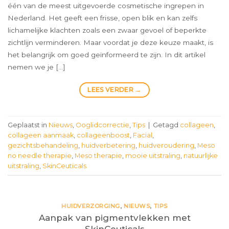
één van de meest uitgevoerde cosmetische ingrepen in
Nederland. Het geeft een frisse, open blik en kan zelfs
lichamelijke klachten zoals een zwaar gevoel of beperkte
zichtlijn verminderen. Maar voordat je deze keuze maakt, is
het belangrijk om goed geïnformeerd te zijn. In dit artikel
nemen we je […]
LEES VERDER
→
Geplaatst in
Nieuws
,
Ooglidcorrectie
,
Tips
|
Getagd
collageen
,
collageen aanmaak
,
collageenboost
,
Facial
,
gezichtsbehandeling
,
huidverbetering
,
huidveroudering
,
Meso
no needle therapie
,
Meso therapie
,
mooie uitstraling
,
natuurlijke
uitstraling
,
SkinCeuticals
HUIDVERZORGING
,
NIEUWS
,
TIPS
Aanpak van pigmentvlekken met
SkinCeuticals