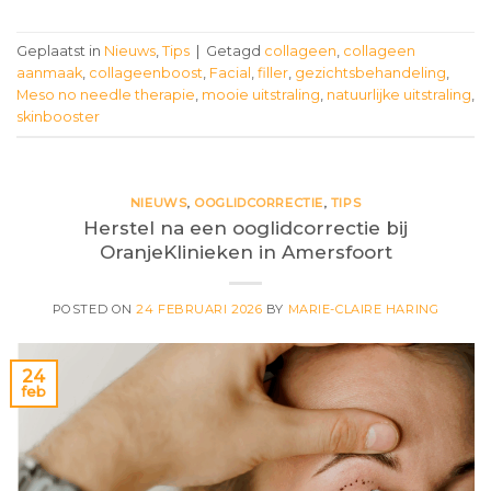
Geplaatst in
Nieuws
,
Tips
|
Getagd
collageen
,
collageen
aanmaak
,
collageenboost
,
Facial
,
filler
,
gezichtsbehandeling
,
Meso no needle therapie
,
mooie uitstraling
,
natuurlijke uitstraling
,
skinbooster
NIEUWS
,
OOGLIDCORRECTIE
,
TIPS
Herstel na een ooglidcorrectie bij
OranjeKlinieken in Amersfoort
POSTED ON
24 FEBRUARI 2026
BY
MARIE-CLAIRE HARING
24
feb