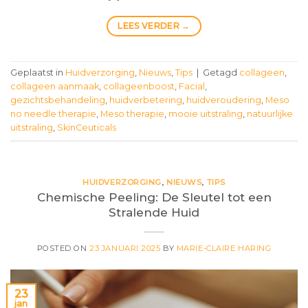
LEES VERDER
→
Geplaatst in
Huidverzorging
,
Nieuws
,
Tips
|
Getagd
collageen
,
collageen aanmaak
,
collageenboost
,
Facial
,
gezichtsbehandeling
,
huidverbetering
,
huidveroudering
,
Meso
no needle therapie
,
Meso therapie
,
mooie uitstraling
,
natuurlijke
uitstraling
,
SkinCeuticals
HUIDVERZORGING
,
NIEUWS
,
TIPS
Chemische Peeling: De Sleutel tot een
Stralende Huid
POSTED ON
23 JANUARI 2025
BY
MARIE-CLAIRE HARING
23
jan