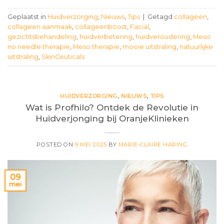
Geplaatst in
Huidverzorging
,
Nieuws
,
Tips
|
Getagd
collageen
,
collageen aanmaak
,
collageenboost
,
Facial
,
gezichtsbehandeling
,
huidverbetering
,
huidveroudering
,
Meso
no needle therapie
,
Meso therapie
,
mooie uitstraling
,
natuurlijke
uitstraling
,
SkinCeuticals
HUIDVERZORGING
,
NIEUWS
,
TIPS
Wat is Profhilo? Ontdek de Revolutie in
Huidverjonging bij OranjeKlinieken
POSTED ON
9 MEI 2025
BY
MARIE-CLAIRE HARING
09
mei