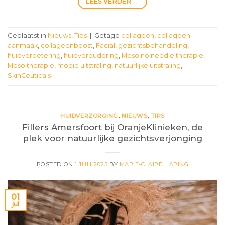
LEES VERDER
→
Geplaatst in
Nieuws
,
Tips
|
Getagd
collageen
,
collageen
aanmaak
,
collageenboost
,
Facial
,
gezichtsbehandeling
,
huidverbetering
,
huidveroudering
,
Meso no needle therapie
,
Meso therapie
,
mooie uitstraling
,
natuurlijke uitstraling
,
SkinCeuticals
HUIDVERZORGING
,
NIEUWS
,
TIPS
Fillers Amersfoort bij OranjeKlinieken, de
plek voor natuurlijke gezichtsverjonging
POSTED ON
1 JULI 2025
BY
MARIE-CLAIRE HARING
01
jul