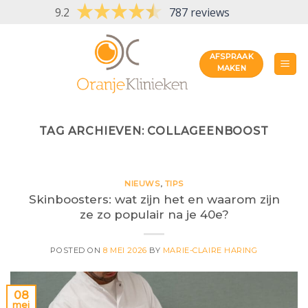
Skip
9.2
787 reviews
to
content
AFSPRAAK
MAKEN
TAG ARCHIEVEN:
COLLAGEENBOOST
NIEUWS
,
TIPS
Skinboosters: wat zijn het en waarom zijn
ze zo populair na je 40e?
POSTED ON
8 MEI 2026
BY
MARIE-CLAIRE HARING
08
mei