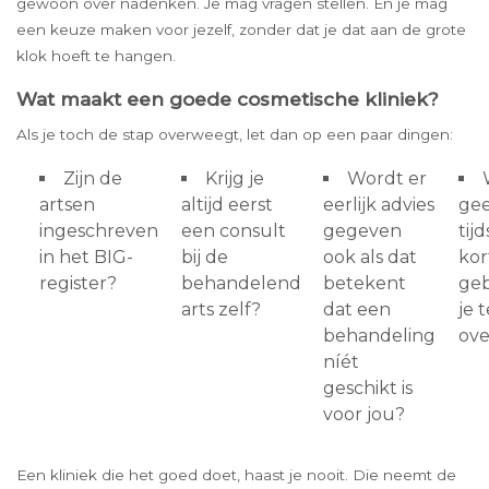
gewoon over nadenken. Je mag vragen stellen. En je mag
een keuze maken voor jezelf, zonder dat je dat aan de grote
klok hoeft te hangen.
Wat maakt een goede cosmetische kliniek?
Als je toch de stap overweegt, let dan op een paar dingen:
Zijn de
Krijg je
Wordt er
artsen
altijd eerst
eerlijk advies
ge
ingeschreven
een consult
gegeven
tij
in het BIG-
bij de
ook als dat
kor
register?
behandelend
betekent
geb
arts zelf?
dat een
je 
behandeling
ove
níét
geschikt is
voor jou?
Een kliniek die het goed doet, haast je nooit. Die neemt de