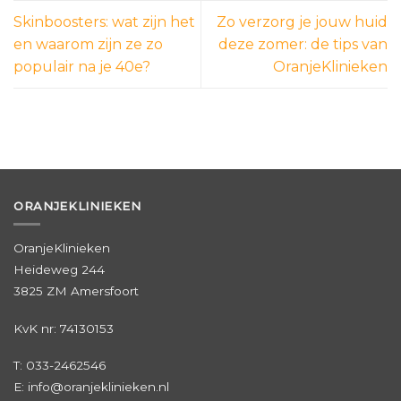
Skinboosters: wat zijn het
Zo verzorg je jouw huid
en waarom zijn ze zo
deze zomer: de tips van
populair na je 40e?
OranjeKlinieken
ORANJEKLINIEKEN
OranjeKlinieken
Heideweg 244
3825 ZM Amersfoort
KvK nr: 74130153
T:
033-2462546
E: info@oranjeklinieken.nl