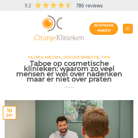
Skip
9.2
786 reviews
to
content
AFSPRAAK
MAKEN
FILLERS
,
NIEUWS
,
OOGLIDCORRECTIE
,
TIPS
Taboe op cosmetische
klinieken: waarom zo veel
mensen er wél over nadenken
maar er niet over praten
10
jun