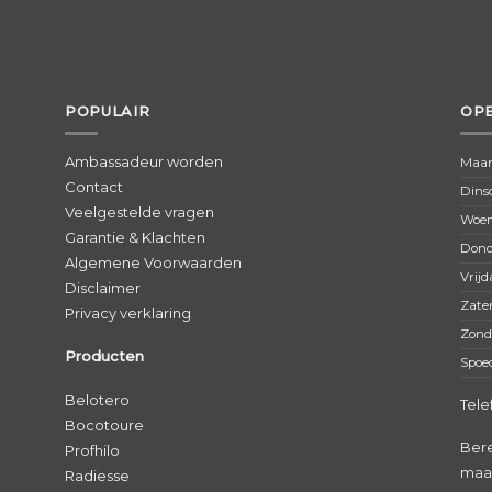
POPULAIR
OPE
Ambassadeur worden
Maan
Contact
Dins
Veelgestelde vragen
Woen
Garantie & Klachten
Dond
Algemene Voorwaarden
Vrijd
Disclaimer
Zate
Privacy verklaring
Zond
Producten
Spoe
Belotero
Tele
Bocotoure
Bere
Profhilo
maan
Radiesse