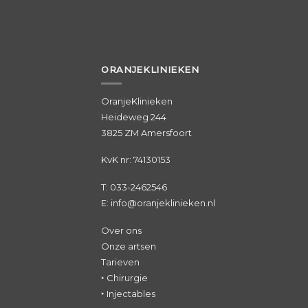
ORANJEKLINIEKEN
OranjeKlinieken
Heideweg 244
3825 ZM Amersfoort
KvK nr: 74130153
T:
033-2462546
E: info@oranjeklinieken.nl
Over ons
Onze artsen
Tarieven
‣ Chirurgie
‣ Injectables