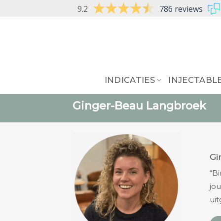
Skip
9.2
786 reviews
to
content
INDICATIES
INJECTABL
Ginger-Beau Langbroek
Gi
“Bi
jou
ui